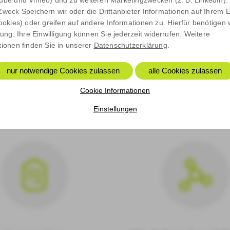
ube und Vimeo) und zu weiteren Marketingzwecken (z. B. LinkedIn).
Zweck Speichern wir oder die Drittanbieter Informationen auf Ihrem 
ookies) oder greifen auf andere Informationen zu. Hierfür benötigen w
gung. Ihre Einwilligung können Sie jederzeit widerrufen. Weitere
tionen finden Sie in unserer
Datenschutzerklärung
.
nur notwendige Cookies zulassen
alle Cookies zulassen
Cookie Informationen
alten?
Einstellungen