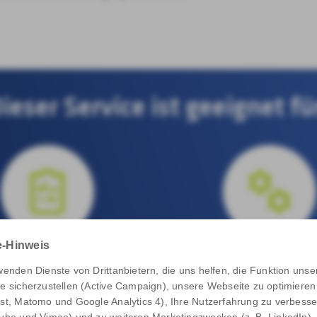
ieser Service ist geeignet fü
e-Hinweis
wenden Dienste von Drittanbietern, die uns helfen, die Funktion unse
nternehmen, die ihre
Teams, die Transparenz und
e sicherzustellen (Active Campaign), unsere Webseite zu optimieren
mnutzung auditkonform
über Benutzerrechte ben
st, Matomo und Google Analytics 4), Ihre Nutzerfahrung zu verbesse
gestalten müssen